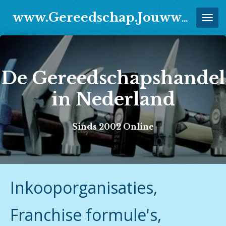
Ga
www.Gereedschap.Jouwweb.nl
direct
naar
de
hoofdinhoud
De Gereedschapshandel
in Nederland
Sinds 2002 Online
Inkooporganisaties,
Franchise formule's,